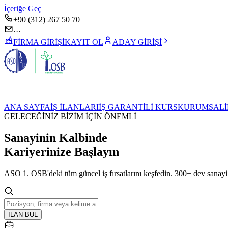
İçeriğe Geç
+90 (312) 267 50 70
···
FİRMA GİRİŞİ
KAYIT OL
ADAY GİRİŞİ
ANA SAYFA
İŞ İLANLARI
İŞ GARANTİLİ KURS
KURUMSAL
GELECEĞİNİZ BİZİM İÇİN ÖNEMLİ
Sanayinin Kalbinde
Kariyerinize
Başlayın
ASO 1. OSB'deki tüm güncel iş fırsatlarını keşfedin. 300+ dev sanayi 
İLAN BUL