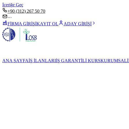
İçeriğe Geç
+90 (312) 267 50 70
···
FİRMA GİRİŞİ
KAYIT OL
ADAY GİRİŞİ
ANA SAYFA
İŞ İLANLARI
İŞ GARANTİLİ KURS
KURUMSAL