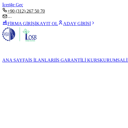
İçeriğe Geç
+90 (312) 267 50 70
···
FİRMA GİRİŞİ
KAYIT OL
ADAY GİRİŞİ
ANA SAYFA
İŞ İLANLARI
İŞ GARANTİLİ KURS
KURUMSAL