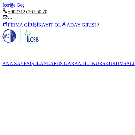
İçeriğe Geç
+90 (312) 267 50 70
···
FİRMA GİRİŞİ
KAYIT OL
ADAY GİRİŞİ
ANA SAYFA
İŞ İLANLARI
İŞ GARANTİLİ KURS
KURUMSAL