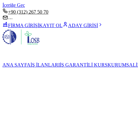
İçeriğe Geç
+90 (312) 267 50 70
···
FİRMA GİRİŞİ
KAYIT OL
ADAY GİRİŞİ
ANA SAYFA
İŞ İLANLARI
İŞ GARANTİLİ KURS
KURUMSAL