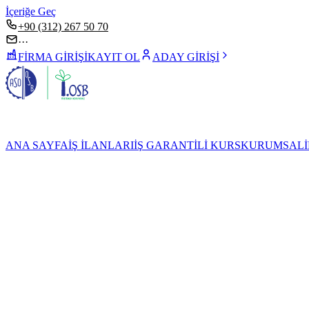
İçeriğe Geç
+90 (312) 267 50 70
···
FİRMA GİRİŞİ
KAYIT OL
ADAY GİRİŞİ
ANA SAYFA
İŞ İLANLARI
İŞ GARANTİLİ KURS
KURUMSAL