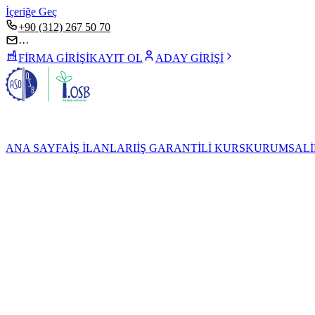
İçeriğe Geç
+90 (312) 267 50 70
···
FİRMA GİRİŞİ
KAYIT OL
ADAY GİRİŞİ
ANA SAYFA
İŞ İLANLARI
İŞ GARANTİLİ KURS
KURUMSAL